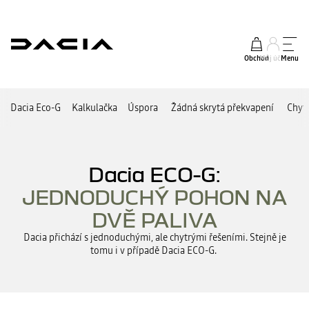
Obchod
Můj účet
Menu
Dacia Eco-G
Kalkulačka
Úspora
Žádná skrytá překvapení
Chyt
Dacia ECO-G:
JEDNODUCHÝ POHON NA
DVĚ PALIVA
Dacia přichází s jednoduchými, ale chytrými řešeními. Stejně je
tomu i v případě Dacia ECO-G.