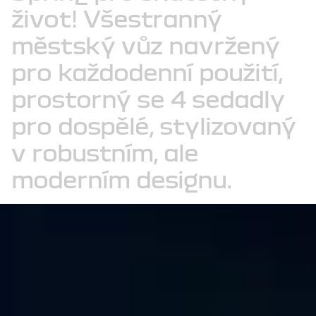
život!
Všestranný
městský
vůz
navržený
pro
každodenní
použití,
prostorný
se
4
sedadly
pro
dospělé,
stylizovaný
v
robustním,
ale
moderním
designu.