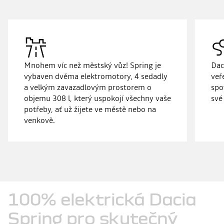
Mnohem víc než městský vůz! Spring je
Dac
vybaven dvěma elektromotory, 4 sedadly
veř
a velkým zavazadlovým prostorem o
spo
objemu 308 l, který uspokojí všechny vaše
své
potřeby, ať už žijete ve městě nebo na
venkově.
100%
elektrická
Dacia
Spring
pro
skutečný