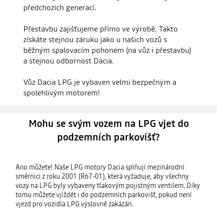
předchozích generací.
Přestavbu zajišťujeme přímo ve výrobě. Takto
získáte stejnou záruku jako u našich vozů s
běžným spalovacím pohonem (na vůz i přestavbu)
a stejnou odbornost Dacia.
Vůz Dacia LPG je vybaven velmi bezpečným a
spolehlivým motorem!
Mohu se svým vozem na LPG vjet do
podzemních parkovišť?
Ano můžete! Naše LPG motory Dacia splňují mezinárodní
směrnici z roku 2001 (R67-01), která vyžaduje, aby všechny
vozy na LPG byly vybaveny tlakovým pojistným ventilem. Díky
tomu můžete vjíždět i do podzemních parkovišť, pokud není
vjezd pro vozidla LPG výslovně zakázán.