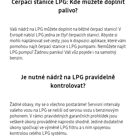
Čerpací stanice LPG: Kde můžete doplnit
palivo?
Vaši nádrž na LPG můžete doplnit na běžné čerpací stanici! V
Evropě nabízí LPG jedna ze čtyř čerpacích stanicí. Abyste si
mohli naplánovat své cesty, jsou k dispozici aplikace, které vám
pomohou najít čerpací stanice s LPG pumpami. Nemůžete najít
LPG pumpu? Žádnou paniku! Váš vůz pojede i na samotný
benzin.
Je nutné nádrž na LPG pravidelně
kontrolovat?
Žádné obavy, my se o všechno postaráme! Servisní intervaly
vašeho vozu na LPG se neliší od servisu vozu s benzinovým
pohonem. V rámci pravidelných garančních prohlídek jsou
veškeré úkony prováděné naprosto shodně. Jediné dodatečné
úkony spočívají ve výměně LPG filtru a s ním spojenou
kontrolou celého LPG systému.