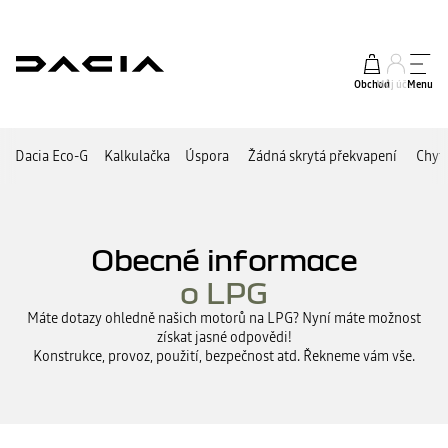
Obchod
Můj účet
Menu
Dacia Eco-G
Kalkulačka
Úspora
Žádná skrytá překvapení
Chyt
Obecné informace
o LPG
Máte dotazy ohledně našich motorů na LPG? Nyní máte možnost
získat jasné odpovědi!
Konstrukce, provoz, použití, bezpečnost atd. Řekneme vám vše.