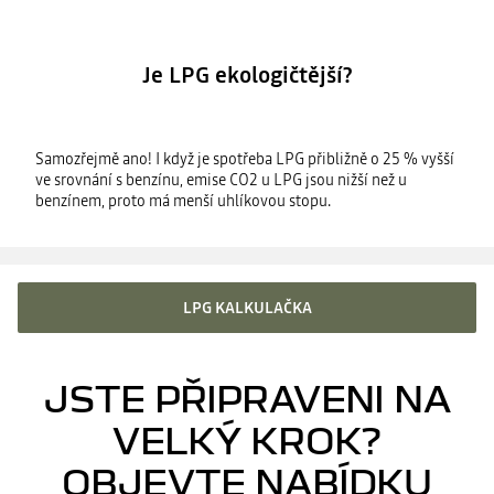
Je LPG ekologičtější?
Samozřejmě ano! I když je spotřeba LPG přibližně o 25 % vyšší
ve srovnání s benzínu, emise CO2 u LPG jsou nižší než u
benzínem, proto má menší uhlíkovou stopu.
LPG KALKULAČKA
JSTE PŘIPRAVENI NA
VELKÝ KROK?
OBJEVTE NABÍDKU