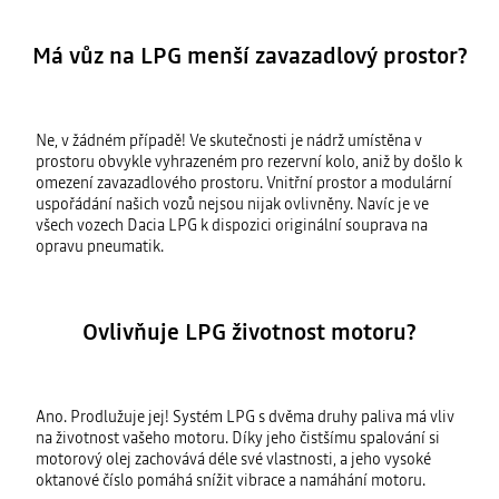
Má vůz na LPG menší zavazadlový prostor?
Ne, v žádném případě! Ve skutečnosti je nádrž umístěna v
prostoru obvykle vyhrazeném pro rezervní kolo, aniž by došlo k
omezení zavazadlového prostoru. Vnitřní prostor a modulární
uspořádání našich vozů nejsou nijak ovlivněny. Navíc je ve
všech vozech Dacia LPG k dispozici originální souprava na
opravu pneumatik.
Ovlivňuje LPG životnost motoru?
Ano. Prodlužuje jej! Systém LPG s dvěma druhy paliva má vliv
na životnost vašeho motoru. Díky jeho čistšímu spalování si
motorový olej zachovává déle své vlastnosti, a jeho vysoké
oktanové číslo pomáhá snížit vibrace a namáhání motoru.