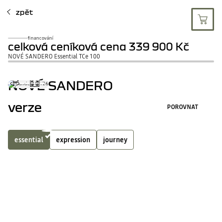
zpět
financování
celková ceníková cena
339 900 Kč
NOVÉ SANDERO Essential TCe 100
NOVÉ SANDERO
verze
POROVNAT
essential
expression
journey
benzin
4
sériová výbava
ZOBRAZIT VŠ
Multimediální systém Media Control