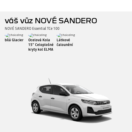
Střešní spoiler – černý
Ochranné boční lišty
komfort
bezpečné
Cargo
prostoru
prostoru
sportovní
boky
v
používání
Box™
i
i
dveří
charakter
dveří
prostoru
chytrého
o
s
s
svého
a
pro
telefonu
objemu
upevněnými
upevněnými
nového
zároveň
cestující
za
310
koly.
koly.
vozu
zvýrazňuje
ve
jízdy.
litrů.
váš vůz
NOVÉ SANDERO
elegantním
robustní
vozidle,
Chytrý
Obě
spoilerem
styl
perfektně
systém
varianty
s
vašeho
Vás
YouClip
sdílejí
NOVÉ SANDERO
Essential TCe 100
nízkým
vozidla.
ochraňují
umožňuje
společnou
aerodynamickým
proti
jednoduchým
vyklápěcí
profilem.
slunečnímu
gestem
platformu,
Drobnost,
záření.
připevnit
bílá Glacier
Ocelová Kola
Látkové
která
2 759 Kč
559 Kč
která
Snadno
chytrý
umožňuje
15" Celoplošné
čalounění
přináší
se
telefon
přístup
výrazný
nasazují
k
kryty kol ELMA
do
rozdíl.
a
montážnímu
3 499 Kč
4 329 Kč
zavazadlového
snímají,
bodu
prostoru
+ montážní náklady
+ montážní náklady
Zajistí
Síť zavazadlového
Vylepšete
Sandero, prahy
sada
vašeho
i
uchycení
si
obsahuje
vozidla.
s
prostoru – vertikální
předních dveří
převážených
a
3
připevněnými
věcí
se
clony
jízdními
v
stylem
pro
koly
Účinně
Univerzální zástěrky –
Tlumí
Ochrana hran dveří a
zavazadlovém
ochraňte
boční
nebo
chrání
nárazy,
prostoru
vstup
zadní
přepravním
sada 2 kusů
zpětných zrcátek
spodní
aby
vozu.
do
okna
boxem.
část
nedošlo
vašeho
a
Součástí
karosérie
k
vozidla.
pro
balíčku
před
poškození
Černá
zadní
je
stříkající
dveří
lakovaná
okno.
přepravní
vodou,
a
úprava
box
blátem
zrcátek.
s
Dacia
a
nápisem
Aero
štěrkem.
SANDERO
Cargo
dodává
1 109 Kč
Box™
nádech
1 199 Kč
–
exkluzivity.
+ montážní náklady
310
litrů
a
1 129 Kč
1 979 Kč
nosič
kol