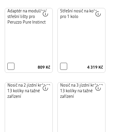
Užitečné
Adaptér na modulární
Rychle
Střešní nosič na kolo
pro
se
střešní lišty pro
pro 1 kolo
snadné
připevňuje
připevnění
na
Peruzzo Pure Instinct
kola
střešní
k modulárním
příčníky
střešním
a
příčníkům.
lze
Kompatibilní
jej
s nosičem
přizpůsobit
na
mnoha
jízdní
velikostem
kolo
jízdních
7711949992.
kol.
Jedná
se
o
nejjednodušší
809 Kč
4 319 Kč
způsob,
jak
bezpečně
přepravovat
kolo.
Ať
Nosič na 2 jízdní kola se
Ať
Nosič na 3 jízdní kola se
Je
už
už
ideální
13 kolíky na tažné
13 kolíky na tažné
jedete
jedete
pro
v autě
v autě
zachování
zařízení
zařízení
sami
sami
výhledu
nebo
nebo
dozadu
s ostatními,
s ostatními,
a
vezměte
vezměte
umožňuje
svá
svá
zcela
kola
kola
volný
kamkoli
kamkoli
přístup
–
–
do
rychle,
rychle,
zavazadlového
snadno
snadno
prostoru.
a
a
K