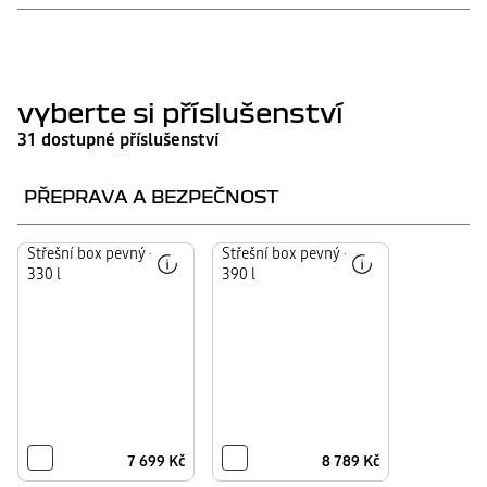
Paket Klimatizace
vyberte si příslušenství
31 dostupné příslušenství
PŘEPRAVA A BEZPEČNOST
10 000 Kč
Praktický
Střešní box pevný –
Praktický
Střešní box pevný –
a robustní,
a robustní,
330 l
390 l
důležitý
důležitý
pro
pro
cestování
cestování
bez
bez
kompromisů.
kompromisů.
7 699 Kč
8 789 Kč