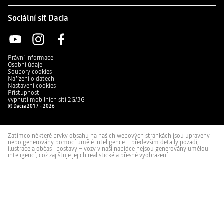
vždy
se
sedadla s funkcí batohu
po
jedním
Manuálně ovládaná zadní okna
ruce
kliknutím.
Sociální síť Dacia
a stylově.
Jeho
Zvyšuje
moderní
Převodovka
pohodlí
černý
v zadní
texturovaný
části
povlak
MULTIMÉDIA
Typ převodovky
Manuální
vašeho
s
vozidla.
logem
Právní informace
Můžete
Dacia
se
zajišťuje
Osobní údaje
vsadit,
jednoduchý
Soubory cookies
Počet rychlostí
6
že
styl
Multimediální systém Media Control
Nařízení o datech
tato
a
2 549 Kč
Nastavení cookies
multifunkční
optimální
loketní
ochranu
Přístupnost
opěrka,
proti
vypnutí mobilních sítí 2G/3G
Aerodynamika
kterou
nárazům.
© Dacia 2017 - 2026
lze
Ideální
3,5" displej TFT palubního počítače
proměnit
pro
v elegantní
brýle
Vnější hluk pohybujícího se vozidla
67
batoh
nebo
Dacia,
dB(A)
sluneční
vás
Zatímco některé prvky obsahu na našich webových stránkách jsou upraveny
brýle.
nikdy
nebo generovány pomocí umělé inteligence – především detaily pozadí,
VZHLED
neopustí.
ilustrace a občas i postavy – vozy v naší nabídce nejsou generovány umělou
inteligencí, což zajišťuje jejich realistické a přesné vyobrazení.
Objem
15 palcová ocelová kola
Maximální objem zavazadlového
1108 s rezervou / 1152
prostoru (dm3)
(1455 l) bez rezervy
15 palcová kola s celoplošným krytem kola ELMA
Objem zavazadlového prostoru
328 s rezervou / 372