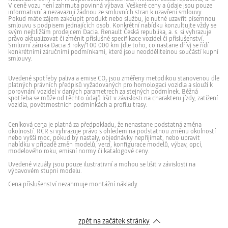
všemi
na
Objem kapalin
V ceně vozu není zahrnuta povinná výbava. Veškeré ceny a údaje jsou pouze
upevňovacími
každodenní
informativní a nezavazují žádnou ze smluvních stran k uzavření smlouvy.
body
použití
Pokud máte zájem zakoupit produkt nebo službu, je nutné uzavřít písemnou
systému
i
Objem palivové nádrže (l)
50
YouClip
na
smlouvu s podpisem jednajících osob. Konkrétní nabídku konzultujte vždy se
6 airbagů
1 219 Kč
1 219 Kč
ve
dovolenou,
svým nejbližším prodejcem Dacia. Renault Česká republika, a. s. si vyhrazuje
vozidle,
při
právo aktualizovat či změnit příslušné specifikace vozidel či příslušenství.
včetně
stání
Smluvní záruka Dacia 3 roky/100 000 km (dle toho, co nastane dřív) se řídí
držáku
i
konkrétními záručními podmínkami, které jsou neoddělitelnou součástí kupní
opěrky
za
Karosářské provedení
YouClip,
YouClip – držák tabletu
YouClip,
YouClip – nástavec na
smlouvy.
hlavy.
jízdy,
Asistent pro udržování v jízdním pruhu (LKA)
nové
nové
Díky
ve
za opěrku hlavy
opěrku hlavy předního
chytré
chytré
ramennímu
dne
Typ karoserie
hatchback
příslušenství.
příslušenství.
popruhu
i
sedadla
Uvedené spotřeby paliva a emise CO
jsou změřeny metodikou stanovenou dle
Umožňuje
Tato
najde
v
2
platných právních předpisů vyžadovaných pro homologaci vozidla a slouží k
cestujícím
nastavitelná
praktické
noci!
porovnání vozidel v daných parametrech za stejných podmínek. Běžná
na
podpora
uplatnění
Asistent pro přizpůsobení rychlosti
zadních
umožňuje
i
spotřeba se může od těchto údajů lišit v závislosti na charakteru jízdy, zatížení
Počet dveří
5
sedadlech
vytvořit
mimo
vozidla, povětrnostních podmínkách a profilu trasy.
pohodlně
nový
vozidlo.
sledovat
bod
obsah
YouClip
Ceníková cena je platná za předpokladu, že nenastane podstatná změna
z tabletu
na
Řízení
VIDITELNOST A OSVĚTLENÍ
s dotykovou
opěrce
okolností. RČR si vyhrazuje právo s ohledem na podstatnou změnu okolností
obrazovkou
hlavy,
nebo vyšší moc, pokud by nastaly, objednávky nepřijímat, nebo upravit
pomocí
abyste
nabídku v případě změn modelů, verzí, konfigurace modelů, výbav, opcí,
Průměr otáčení (m)
10,64
držáku
mohli
modelového roku, emisní normy či katalogové ceny.
tabletu
připevnit
949 Kč
949 Kč
YouClip,
všechny
Denní a potkávací světlomety s technologií LED
Uvedené vizuály jsou pouze ilustrativní a mohou se lišit v závislosti na
který
produkty
lze
z
výbavovém stupni modelu.
snadno
řady
Kola a pneumatiky
připevnit
YouClip,
Cena příslušenství nezahrnuje montážní náklady.
YouClip,
YouClip – věšák za
YouClip,
YouClip – skládací
k jedné
jako
nové
nové
z opěrek
je
opěrku hlavy
nákupní taška
Dešťový a světelný senzor
Pneumatiky (přední/zadní)
185/65 R15 88H
chytré
chytré
hlavy
držák
příslušenství.
příslušenství
předních
na
Slouží
ve
sedadel
multimediální
k
stylu
pomocí
tablet
zpět na začátek stránky
pevnému
značky
nástavec
nebo
zavěšení
Dacia.
na
nabíječku