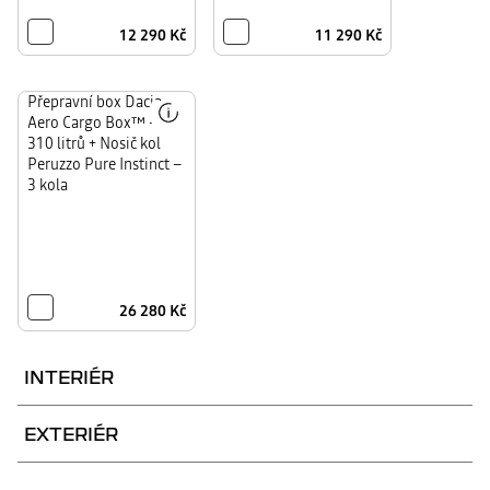
bezpečně!
bezpečně!
montáži
Rychlé
Rychlé
na
připevnění
připevnění
modulární
12 290 Kč
11 290 Kč
k tažnému
k tažnému
střešní
zařízení
zařízení
lišty
bez
bez
vyžaduje
jakéhokoli
jakéhokoli
ref.
seřizování
seřizování
7711949993.
S
Přepravní box Dacia
–
–
tímto
jedná
jedná
Aero Cargo Box™ –
balíčkem
se
se
můžete
o
o
310 litrů + Nosič kol
snadno
nejpraktičtější
nejpraktičtější
přepravovat
a
a
Peruzzo Pure Instinct –
své
nejrychlejší
nejrychlejší
3 kola
věci
způsob
způsob
nebo
přepravy
přepravy
jízdní
tří
tří
kola.
jízdních
jízdních
Připevňuje
kol.
kol.
se
Ideální
Ideální
na
pro
pro
tažné
přepravu
přepravu
zařízení
těžkých
těžkých
a
a
a
představuje
objemných
objemných
26 280 Kč
tak
jízdních
jízdních
optimální
kol,
kol,
způsob
která
která
přepravy
se
se
až
obtížně
obtížně
INTERIÉR
3
zvedají.
zvedají.
jízdních
Je
Je
kol
skládací
skládací
nebo
a
a
nákladu
naklápěcí
naklápěcí
Stíní
EXTERIÉR
Sluneční clony – zadní
YouClip,
YouClip – držák
v
a
a
světlo
nové
přerpavním
umožňuje
umožňuje
boční okna a zadní
telefonu
a
chytré
boxu
přístup
přístup
vylepšují
příslušenství.
Dacia
do
okno
do
každodenní
Umožňuje
Aero
zavazadlového
zavazadlového
Zvýrazněte
Chrání