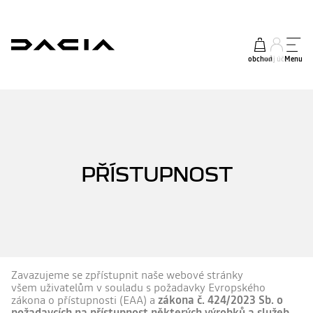
obchod
můj účet
Menu
PŘÍSTUPNOST
Zavazujeme se zpřístupnit naše webové stránky
všem uživatelům v souladu s požadavky Evropského
zákona o přístupnosti (EAA) a
zákona č. 424/2023 Sb. o
požadavcích na přístupnost některých výrobků a služeb.