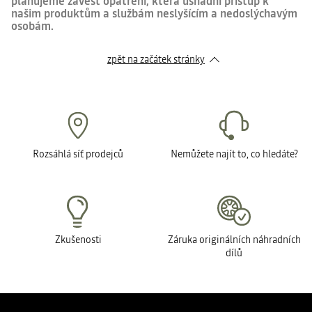
plánujeme zavést opatření, která usnadní přístup k
našim produktům a službám neslyšícím a nedoslýchavým
osobám.
zpět na začátek stránky
Rozsáhlá síť prodejců
Nemůžete najít to, co hledáte?
Zkušenosti
Záruka originálních náhradních
dílů