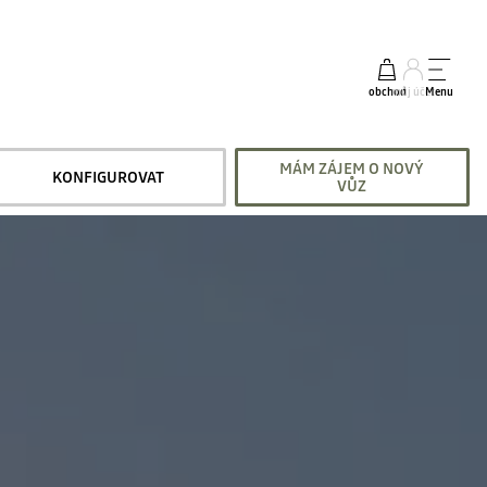
obchod
můj účet
Menu
MÁM ZÁJEM O NOVÝ
KONFIGUROVAT
VŮZ