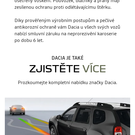
ošetřeny voskem. Podvozek, blatníky a prahy mají
zesílenou ochranu proti odlétávajícímu štěrku.
Díky prověřeným výrobním postupům a pečlivé
antikorozní ochraně vám Dacia u všech svých vozů
nabízí smluvní záruku na neprorezivění karoserie
po dobu 6 let.
DACIA JE TAKÉ
ZJISTĚTE
VÍCE
Prozkoumejte kompletní nabídku značky Dacia.