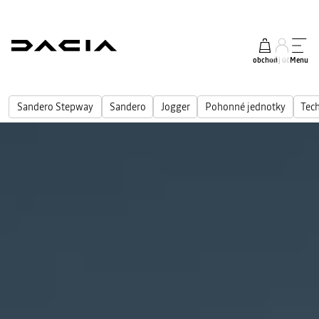
obchod
můj účet
Menu
Sandero Stepway
Sandero
Jogger
Pohonné jednotky
Tec