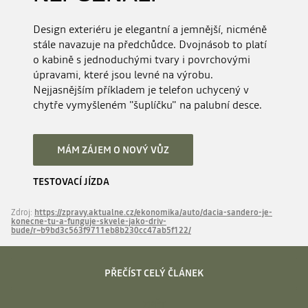
Design exteriéru je elegantní a jemnější, nicméně
stále navazuje na předchůdce. Dvojnásob to platí
o kabině s jednoduchými tvary i povrchovými
úpravami, které jsou levné na výrobu.
Nejjasnějším příkladem je telefon uchycený v
chytře vymyšleném "šuplíčku" na palubní desce.
MÁM ZÁJEM O NOVÝ VŮZ
TESTOVACÍ JÍZDA
Zdroj:
https://zpravy.aktualne.cz/ekonomika/auto/dacia-sandero-je-
konecne-tu-a-funguje-skvele-jako-driv-
bude/r~b9bd3c563f9711eb8b230cc47ab5f122/
PŘEČÍST CELÝ ČLÁNEK
ZPĚT