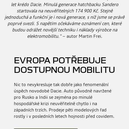
let krédo Dacie. Minulá generace hatchbacku Sandero
startovala na neuvěřitelných 174 900 Kč. Stejně
jednoduchá a funkční je i nová generace, s níž jsme se právě
poprvé svezli. S napětím očekáváme oznámení cen, které
budou odrážet novější techniku i náklady výrobce na
elektromobilitu."
– autor Martin Frei.
EVROPA POTŘEBUJE
DOSTUPNOU MOBILITU
Nic to nevykresluje tak dobře jako fenomenální
úspěch novodobé Dacie. Auto původně navržené
pro Rusko a Indii se zejména po minulé
hospodářské krizi neuvěřitelně chytlo i na
západních trzích. Prodeje pěti modelových řad
rostly i v posledních letech hojnosti před covidem.