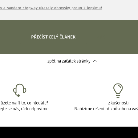
ero-a-sandero-stepway-ukazaly-obrovsky-posun-k-lepsimu/
PŘEČÍST CELÝ ČLÁNEK
ZPĚT
zpět na začátek stránky
žete najít to, co hledáte?
Zkušenosti
ejte se nás, rádi odpovíme
Nabízíme řešení přizpůsobená va