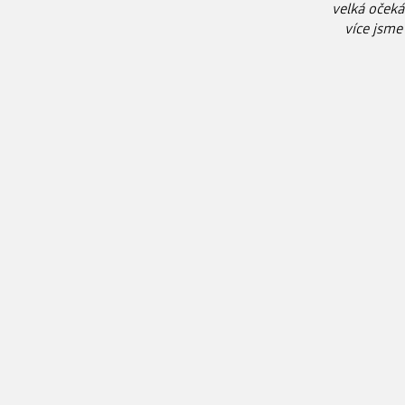
velká očeká
více jsme 