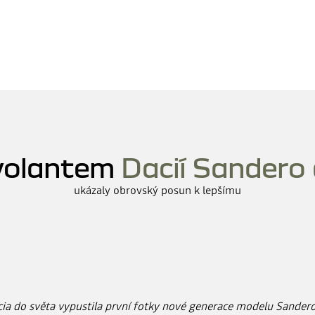
 volantem
Dacií Sandero
ukázaly obrovský posun k lepšímu
ia do světa vypustila první fotky nové generace modelu Sandero