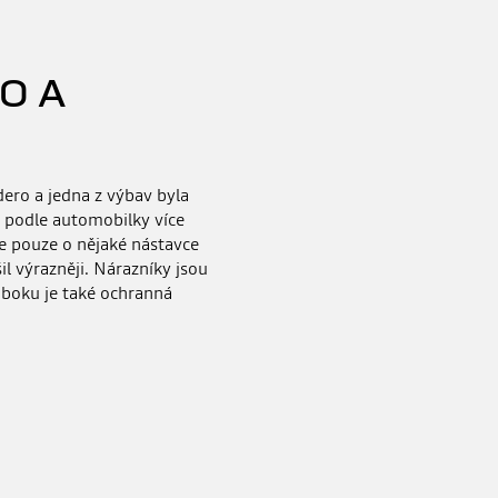
O A
dero a jedna z výbav byla
 podle automobilky více
de pouze o nějaké nástavce
il výrazněji. Nárazníky jsou
a boku je také ochranná