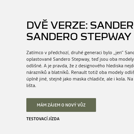
DVĚ VERZE: SANDER
SANDERO STEPWAY
Zatímco v předchozí, druhé generaci bylo „jen“ San
oplastované Sandero Stepway, teď jsou oba modely
odlišné. A je pravda, že z designového hlediska nej
nárazníků a blatníků. Renault totiž oba modely odliš
úplně jiné, stejně jako maska chladiče, ale i kola. N
lišta.
MÁM ZÁJEM O NOVÝ VŮZ
TESTOVACÍ JÍZDA