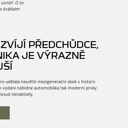
uvnitř. O to
 po krátkém
ZVÍJÍ PŘEDCHŮDCE,
NIKA JE VÝRAZNĚ
ŠÍ
o udělala největší mezigenerační skok v historii
m vydání nabídne automobilka tak moderní prvky
dosud nenabízely.