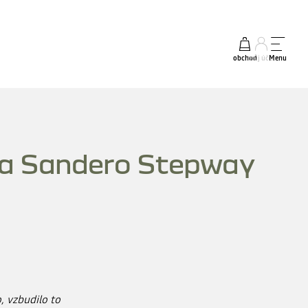
obchod
můj účet
Menu
 a Sandero Stepway
, vzbudilo to