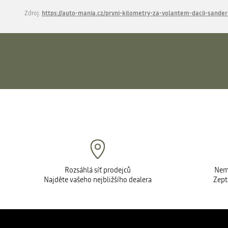
Zdroj:
https://auto-mania.cz/prvni-kilometry-za-volantem-dacii-sand
Rozsáhlá síť prodejců
Nemů
Najděte vašeho nejbližšího dealera
Zept