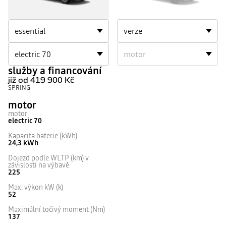
služby a financování
již od
419 900 Kč
SPRING
motor
motor
electric 70
Kapacita baterie (kWh)
24,3 kWh
Dojezd podle WLTP (km) v
závislosti na výbavě
225
Max. výkon kW (k)
52
Maximální točivý moment (Nm)
137