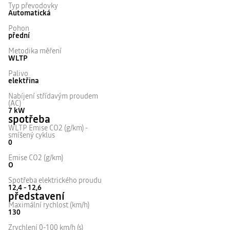
Typ převodovky
Automatická
Pohon
přední
Metodika měření
WLTP
Palivo
elektřina
Nabíjení střídavým proudem
(AC)
7 kW
spotřeba
WLTP Emise CO2 (g/km) -
smíšený cyklus
0
Emise CO2 (g/km)
O
Spotřeba elektrického proudu
12,4 - 12,6
představení
Maximální rychlost (km/h)
130
Zrychlení 0-100 km/h (s)