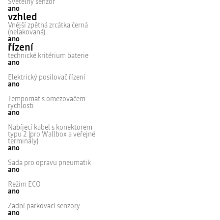
Světelný senzor
ano
vzhled
Vnější zpětná zrcátka černá
(nelakovaná)
ano
řízení
technické kritérium baterie
ano
Elektrický posilovač řízení
ano
Tempomat s omezovačem
rychlosti
ano
Nabíjecí kabel s konektorem
typu 2 (pro Wallbox a veřejné
terminály)
ano
Sada pro opravu pneumatik
ano
Režim ECO
ano
Zadní parkovací senzory
ano