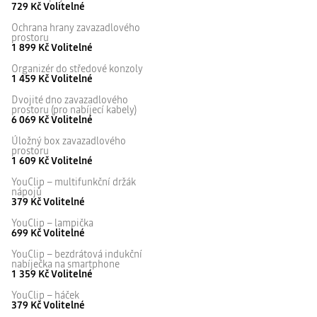
729 Kč
Volitelné
Ochrana hrany zavazadlového
prostoru
1 899 Kč
Volitelné
Organizér do středové konzoly
1 459 Kč
Volitelné
Dvojité dno zavazadlového
prostoru (pro nabíjecí kabely)
6 069 Kč
Volitelné
Úložný box zavazadlového
prostoru
1 609 Kč
Volitelné
YouClip – multifunkční držák
nápojů
379 Kč
Volitelné
YouClip – lampička
699 Kč
Volitelné
YouClip – bezdrátová indukční
nabíječka na smartphone
1 359 Kč
Volitelné
YouClip – háček
379 Kč
Volitelné