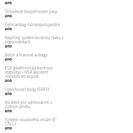
ano
Tříbodové bezpečnostní pásy
ano
Čelní airbag řidiče/spolujezdce
ano
Nepřímý systém kontroly tlaku v
pneumatikách
ano
Boční a hlavové airbagy
ano
ESP (elektronická kontrola
stability) + HSA (asistent
rozjezdu do kopce)
ano
Upevňovací body ISOFIX
ano
Asistent pro udržováním v
jízdním pruhu
ano
Systém nouzového volání (E-
CALL)
ano