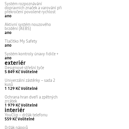
Systém rozpoznávání
dopravních značek a varování při
překročení povolené rychlost
ano
Aktivní systém nouzového
brzdění (AEBS)
ano
Tlačítko My Safety
ano
Systém kontroly únavy řidiče +
ano
exteriér
Designové střešní tyče
5 849 Kč
Volitelné
Univerzální zástěrky – sada 2
kusů
1 129 Kč
Volitelné
Ochrana hran dveří a zpětných
zrcátek
1 979 Kč
Volitelné
interiér
YouClip – držák telefonu
559 Kč
Volitelné
Držák nápojů