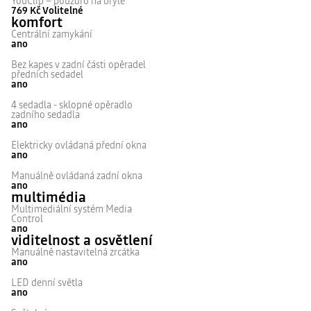
YouClip – pouzdro na brýle
769 Kč
Volitelné
komfort
Centrální zamykání
ano
Bez kapes v zadní části opěradel
předních sedadel
ano
4 sedadla - sklopné opěradlo
zadního sedadla
ano
Elektricky ovládaná přední okna
ano
Manuálně ovládaná zadní okna
ano
multimédia
Multimediální systém Media
Control
ano
viditelnost a osvětlení
Manuálně nastavitelná zrcátka
ano
LED denní světla
ano