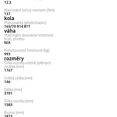
12.3
Maximální točivý moment (Nm)
137
kola
Pneumatiky (přední/zadní)
165/70 R14 81T
váha
Maximální dovolená hmotnost
brzd. přívěsu
N/A
Pohotovostní hmotnost (kg)
993
rozměry
Šířka vozidla včetně zpětných
zrcátek (mm)
1767
Světlá výška (mm)
146
Délka (mm)
3701
Šířka vozidla (mm)
1583
Rozvor (mm)
2423