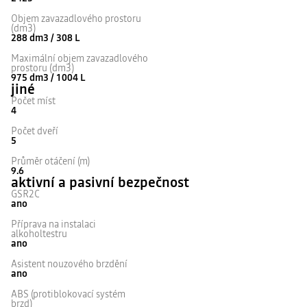
Objem zavazadlového prostoru
(dm3)
288 dm3 / 308 L
Maximální objem zavazadlového
prostoru (dm3)
975 dm3 / 1004 L
jiné
Počet míst
4
Počet dveří
5
Průměr otáčení (m)
9.6
aktivní a pasivní bezpečnost
GSR2C
ano
Příprava na instalaci
alkoholtestru
ano
Asistent nouzového brzdění
ano
ABS (protiblokovací systém
brzd)