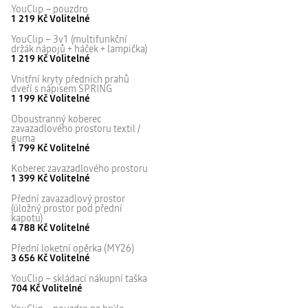
YouClip – pouzdro
1 219 Kč
Volitelné
YouClip – 3v1 (multifunkční
držák nápojů + háček + lampička)
1 219 Kč
Volitelné
Vnitřní kryty předních prahů
dveří s nápisem SPRING
1 199 Kč
Volitelné
Oboustranný koberec
zavazadlového prostoru textil /
guma
1 799 Kč
Volitelné
Koberec zavazadlového prostoru
1 399 Kč
Volitelné
Přední zavazadlový prostor
(úložný prostor pod přední
kapotu)
4 788 Kč
Volitelné
Přední loketní opěrka (MY26)
3 656 Kč
Volitelné
YouClip – skládací nákupní taška
704 Kč
Volitelné