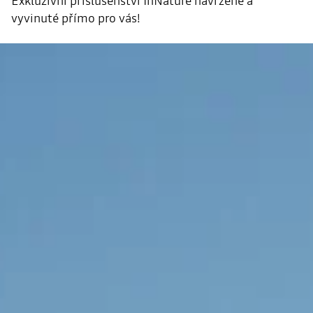
Exkluzivní příslušenství InNature navržené a
vyvinuté přímo pro vás!